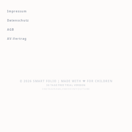
Impressum
Datenschutz
AGB
AV-Vertrag
© 2026 SMART FOLIO | MADE WITH ❤️ FOR CHILDREN
30 TAGE FREE TRIAL VERSION
INSTAGRAM
LINKEDIN
YOUTUBE